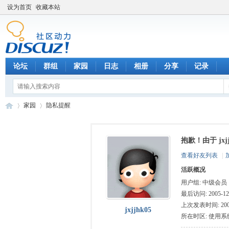
设为首页
收藏本站
论坛
群组
家园
日志
相册
分享
记录
家园
隐私提醒
抱歉！由于 jx
数
›
›
查看好友列表
|
活跃概况
用户组:
中级会员
最后访问: 2005-12-
上次发表时间: 2005-
jxjjhk05
所在时区: 使用