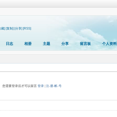
收藏]
[复制]
[分享]
[RSS]
日志
相册
主题
分享
留言板
个人资料
您需要登录后才可以留言
登录
|
注-册-帐-号