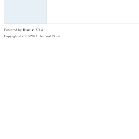
模
Powered by
Discuz!
X3.4
Copyright © 2001-2021, Tencent Cloud.
论
坛