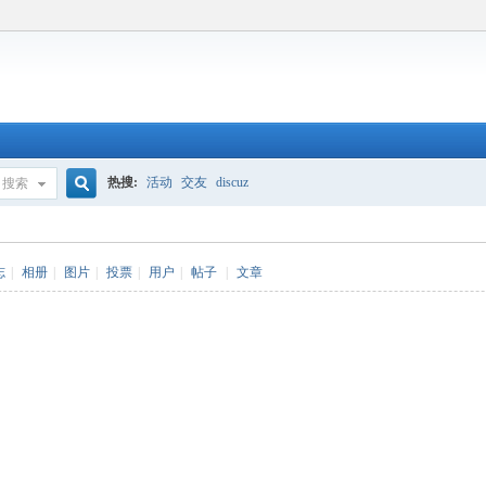
热搜:
活动
交友
discuz
搜索
搜
志
|
相册
|
图片
|
投票
|
用户
|
帖子
|
文章
索