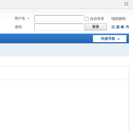
用户名
自动登录
找回密码
登录
密码
注-册-帐-号
快捷导航