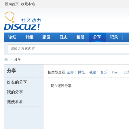
设为首页
收藏本站
论坛
群组
家园
日志
相册
分享
记录
分享
分享
按类型查看:
全部
|
网址
|
视频
|
音乐
|
Flash
|
日
好友的分享
数
›
现在还没分享
我的分享
随便看看