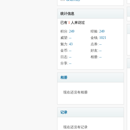
统计信息
已有
1
人来访过
积分:
249
经验:
249
威望:
--
金钱:
1021
魅力:
43
点券:
--
金币:
--
好友:
--
日志:
--
相册:
--
分享:
--
相册
现在还没有相册
记录
现在还没有记录