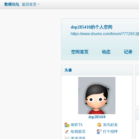
数模论坛
返回首页
dep285410的个人空间
https://www.shumo.com/forum/?77293
[
空间首页
动态
记录
头像
dep285410
收听TA
加为好友
给我留言
打个招呼
发送消息