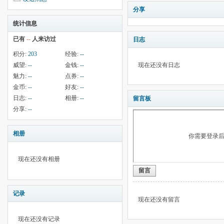
分享
统计信息
已有
--
人来访过
日志
积分:
203
经验:
--
威望:
--
金钱:
--
现在还没有日志
魅力:
--
点券:
--
金币:
--
好友:
--
日志:
--
相册:
--
留言板
分享:
--
相册
你需要登录
现在还没有相册
留言
记录
现在还没有留言
现在还没有记录