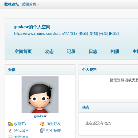
数模论坛
返回首页
guokesr的个人空间
https://www.shumo.com/forum/?77318
[收藏]
[复制]
[分享]
[RSS]
空间首页
动态
记录
日志
相册
主
头像
个人资料
暂无资料项或无
动态
guokesr
现在还没有动态
收听TA
加为好友
给我留言
打个招呼
发送消息