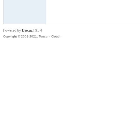
模
Powered by
Discuz!
X3.4
Copyright © 2001-2021, Tencent Cloud.
论
坛