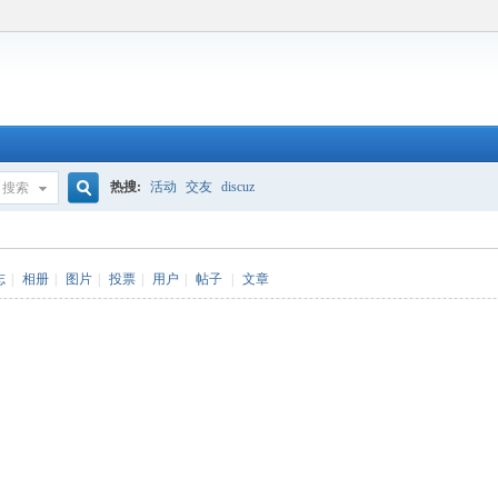
热搜:
活动
交友
discuz
搜索
搜
志
|
相册
|
图片
|
投票
|
用户
|
帖子
|
文章
索