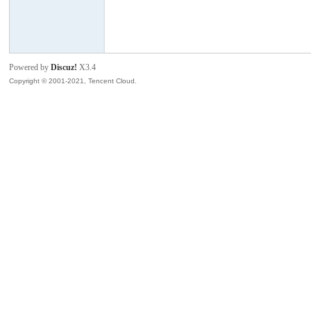
模
Powered by
Discuz!
X3.4
Copyright © 2001-2021, Tencent Cloud.
论
坛