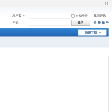
用户名
自动登录
找回密码
登录
密码
注-册-帐-号
快捷导航