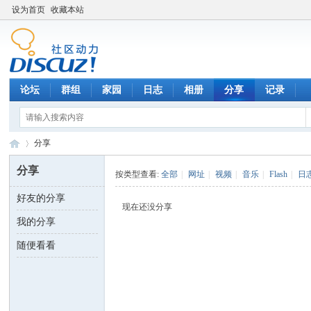
设为首页
收藏本站
论坛
群组
家园
日志
相册
分享
记录
分享
分享
按类型查看:
全部
|
网址
|
视频
|
音乐
|
Flash
|
日
好友的分享
数
›
现在还没分享
我的分享
随便看看