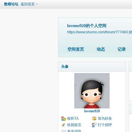
数模论坛
返回首页
loveme920的个人空间
https://www.shumo.com/forum/?77483
[
空间首页
动态
记录
头像
loveme920
收听TA
加为好友
给我留言
打个招呼
发送消息