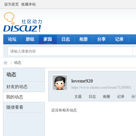
设为首页
收藏本站
论坛
群组
家园
日志
相册
分享
记录
动态
动态
loveme920
好友的动态
https://www.shumo.com/forum/?1260001
数
›
主题
日志
相册
记录
分
我的动态
随便看看
还没有相关动态