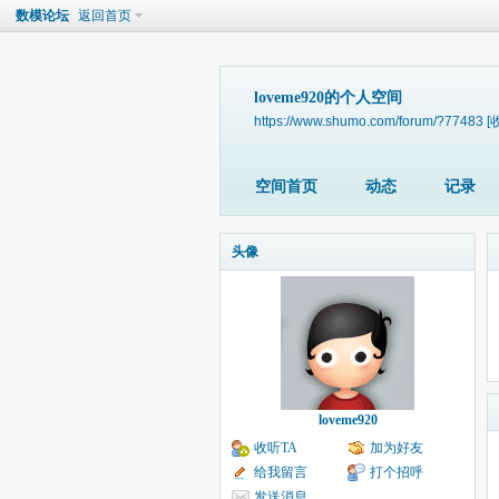
数模论坛
返回首页
loveme920的个人空间
https://www.shumo.com/forum/?77483
[
空间首页
动态
记录
头像
loveme920
收听TA
加为好友
给我留言
打个招呼
发送消息