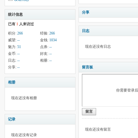
分享
统计信息
已有
1
人来访过
日志
积分:
266
经验:
266
威望:
--
金钱:
1034
现在还没有日志
魅力:
51
点券:
--
金币:
--
好友:
--
日志:
--
相册:
--
分享:
--
留言板
相册
你需要登录
现在还没有相册
留言
记录
现在还没有留言
现在还没有记录