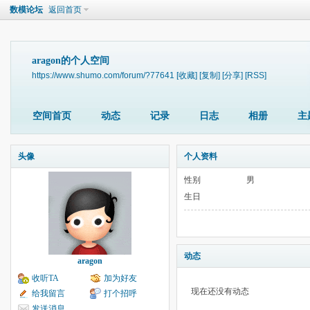
数模论坛
返回首页
aragon的个人空间
https://www.shumo.com/forum/?77641
[收藏]
[复制]
[分享]
[RSS]
空间首页
动态
记录
日志
相册
主
头像
个人资料
性别
男
生日
动态
aragon
收听TA
加为好友
现在还没有动态
给我留言
打个招呼
发送消息