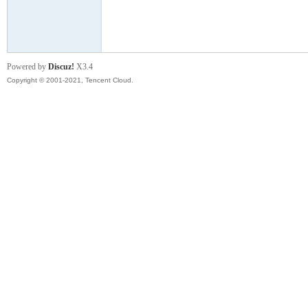
模
Powered by
Discuz!
X3.4
Copyright © 2001-2021, Tencent Cloud.
论
坛