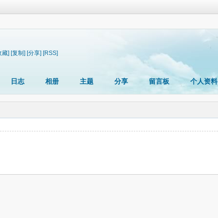
收藏]
[复制]
[分享]
[RSS]
日志
相册
主题
分享
留言板
个人资料