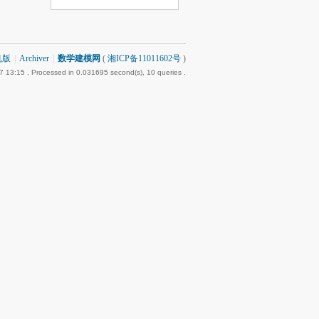
机版
|
Archiver
|
数学建模网
(
湘ICP备11011602号
)
7 13:15
, Processed in 0.031695 second(s), 10 queries .