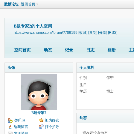
数模论坛
返回首页
B题专家2的个人空间
https://www.shumo.com/forum/?789199
[收藏]
[复制]
[分享]
[RSS]
空间首页
动态
记录
日志
相册
主
头像
个人资料
性别
保密
生日
学历
博士
B题专家2
动态
收听TA
加为好友
给我留言
打个招呼
现在还没有动态
发送消息