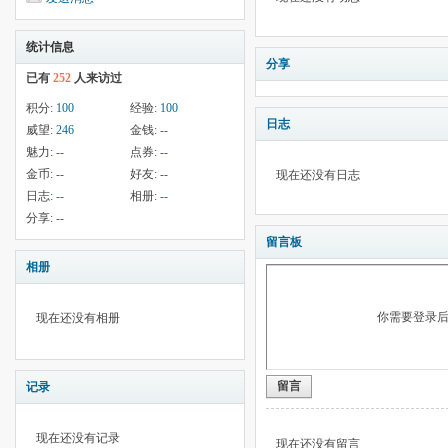
统计信息
分享
已有
252
人来访过
积分:
100
经验:
100
日志
威望:
246
金钱:
--
魅力:
--
点券:
--
金币:
--
好友:
--
现在还没有日志
日志:
--
相册:
--
分享:
--
留言板
相册
你需要登录
现在还没有相册
留言
记录
现在还没有记录
现在还没有留言