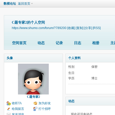
数模论坛
返回首页
C题专家2的个人空间
https://www.shumo.com/forum/?789200
[收藏]
[复制]
[分享]
[RSS]
空间首页
动态
记录
日志
相册
主
头像
个人资料
性别
保密
生日
学历
博士
C题专家2
动态
收听TA
加为好友
给我留言
打个招呼
现在还没有动态
发送消息