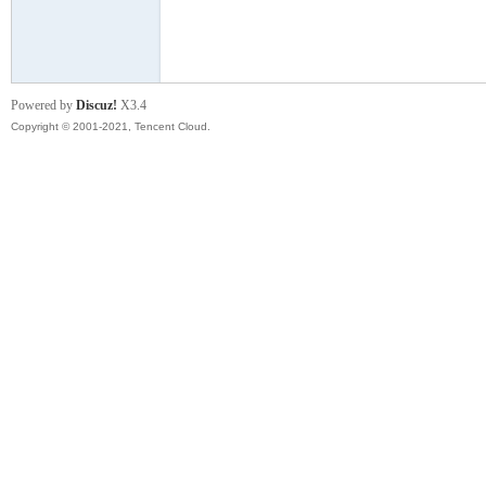
模
Powered by
Discuz!
X3.4
Copyright © 2001-2021, Tencent Cloud.
论
坛