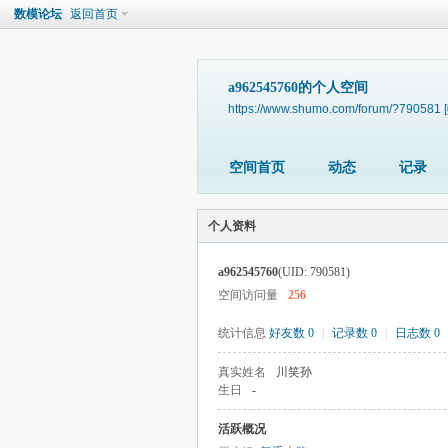
数模论坛
返回首页
a962545760的个人空间
https://www.shumo.com/forum/?790581
空间首页
动态
记录
个人资料
a962545760
(UID: 790581)
空间访问量
256
统计信息
好友数 0
|
记录数 0
|
日志数 0
真实姓名
川笑孙
生日
-
活跃概况