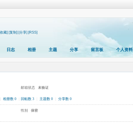
[收藏]
[复制]
[分享]
[RSS]
日志
相册
主题
分享
留言板
个人资料
邮箱状态
未验证
|
相册数 0
|
回帖数 3
|
主题数 0
|
分享数 0
性别
保密