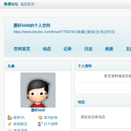
数模论坛
返回首页
墨轩6688的个人空间
https://www.shumo.com/forum/?790760
[收藏]
[复制]
[分享]
[RSS]
空间首页
动态
记录
日志
相册
主
头像
个人资料
暂无资料项或无
动态
墨轩6688
现在还没有动态
收听TA
加为好友
给我留言
打个招呼
发送消息