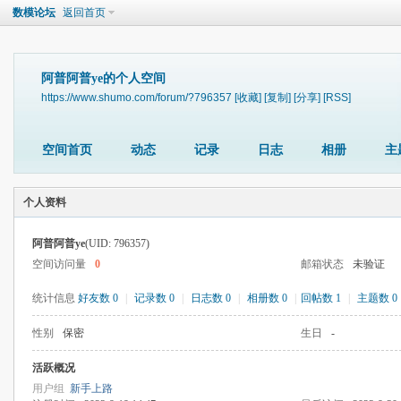
数模论坛
返回首页
阿普阿普ye的个人空间
https://www.shumo.com/forum/?796357
[收藏]
[复制]
[分享]
[RSS]
空间首页
动态
记录
日志
相册
主
个人资料
阿普阿普ye
(UID: 796357)
空间访问量
0
邮箱状态
未验证
统计信息
好友数 0
|
记录数 0
|
日志数 0
|
相册数 0
|
回帖数 1
|
主题数 0
性别
保密
生日
-
活跃概况
用户组
新手上路