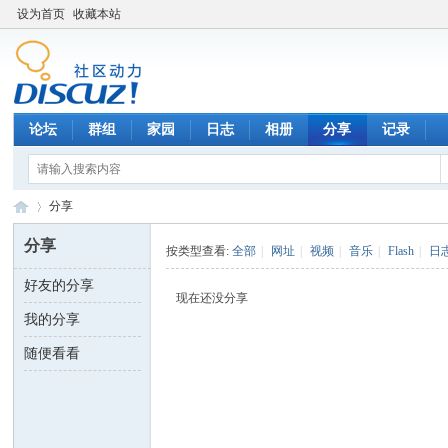
设为首页
收藏本站
论坛
群组
家园
日志
相册
分享
记录
分享
分享
按类型查看:
全部
|
网址
|
视频
|
音乐
|
Flash
|
日
好友的分享
数
›
现在还没分享
我的分享
随便看看