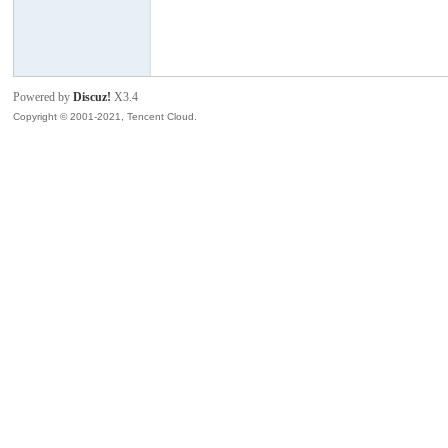
模
Powered by
Discuz!
X3.4
Copyright © 2001-2021, Tencent Cloud.
论
坛