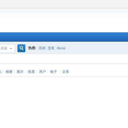
热搜:
活动
交友
discuz
搜索
搜
志
|
相册
|
图片
|
投票
|
用户
|
帖子
|
文章
索