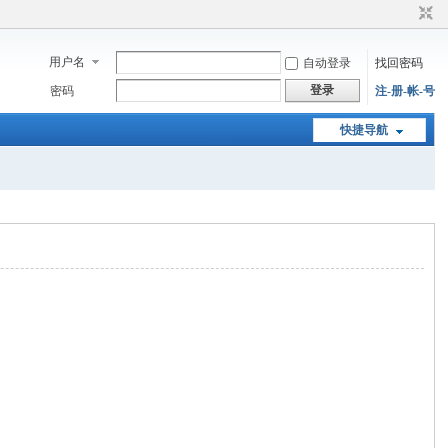
用户名
自动登录
找回密码
登录
密码
注-册-帐-号
快捷导航