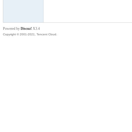
模
Powered by
Discuz!
X3.4
Copyright © 2001-2021, Tencent Cloud.
论
坛