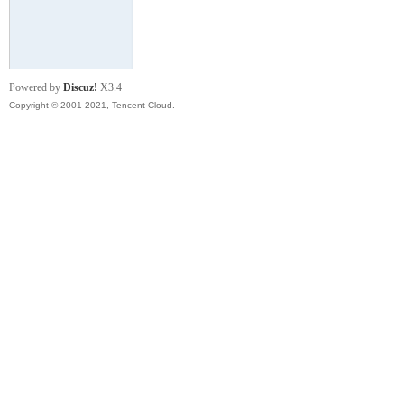
模
Powered by
Discuz!
X3.4
Copyright © 2001-2021, Tencent Cloud.
论
坛