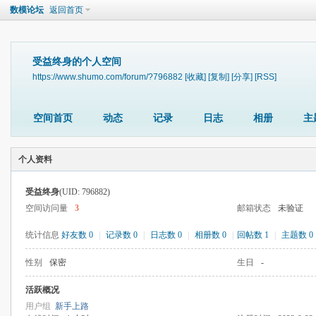
数模论坛
返回首页
受益终身的个人空间
https://www.shumo.com/forum/?796882
[收藏]
[复制]
[分享]
[RSS]
空间首页
动态
记录
日志
相册
主
个人资料
受益终身
(UID: 796882)
空间访问量
3
邮箱状态
未验证
统计信息
好友数 0
|
记录数 0
|
日志数 0
|
相册数 0
|
回帖数 1
|
主题数 0
性别
保密
生日
-
活跃概况
用户组
新手上路