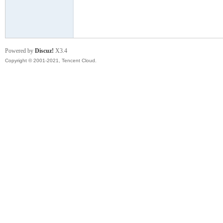
模
Powered by
Discuz!
X3.4
Copyright © 2001-2021, Tencent Cloud.
论
坛