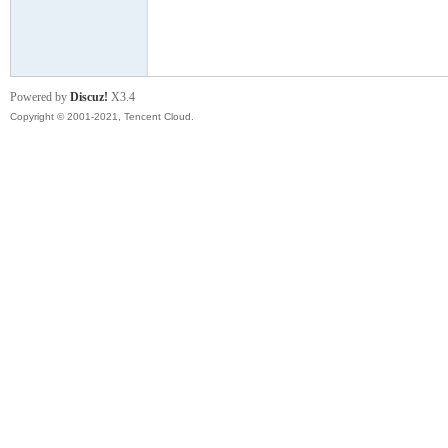
模
Powered by
Discuz!
X3.4
Copyright © 2001-2021, Tencent Cloud.
论
坛