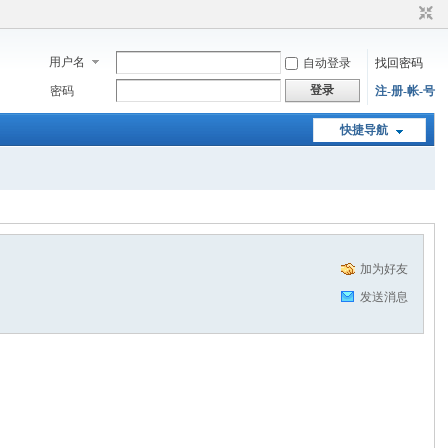
用户名
自动登录
找回密码
登录
密码
注-册-帐-号
快捷导航
加为好友
发送消息