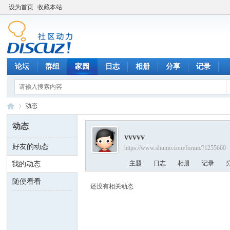
设为首页
收藏本站
论坛
群组
家园
日志
相册
分享
记录
动态
动态
vvvvv
好友的动态
https://www.shumo.com/forum/?1255660
数
›
主题
日志
相册
记录
我的动态
随便看看
还没有相关动态