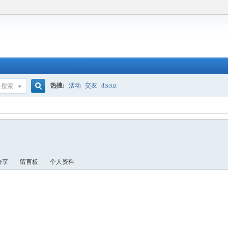
热搜:
活动
交友
discuz
搜索
搜
索
分享
留言板
个人资料