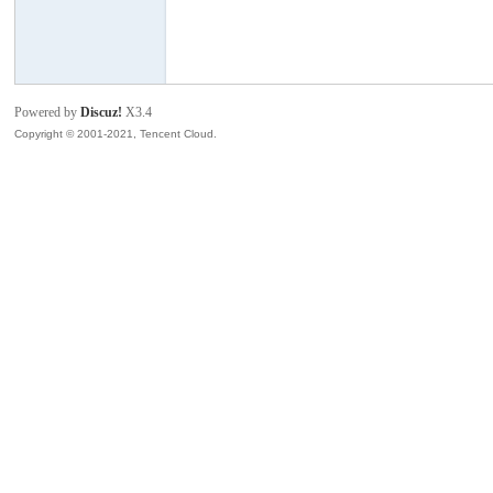
模
Powered by
Discuz!
X3.4
Copyright © 2001-2021, Tencent Cloud.
论
坛