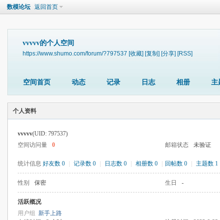
数模论坛
返回首页
vvvvv的个人空间
https://www.shumo.com/forum/?797537
[收藏]
[复制]
[分享]
[RSS]
空间首页
动态
记录
日志
相册
主
个人资料
vvvvv
(UID: 797537)
空间访问量
0
邮箱状态
未验证
统计信息
好友数 0
|
记录数 0
|
日志数 0
|
相册数 0
|
回帖数 0
|
主题数 1
性别
保密
生日
-
活跃概况
用户组
新手上路