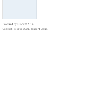
模
Powered by
Discuz!
X3.4
Copyright © 2001-2021, Tencent Cloud.
论
坛