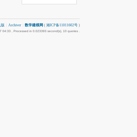
机版
|
Archiver
|
数学建模网
(
湘ICP备11011602号
)
7 04:33
, Processed in 0.023393 second(s), 10 queries .