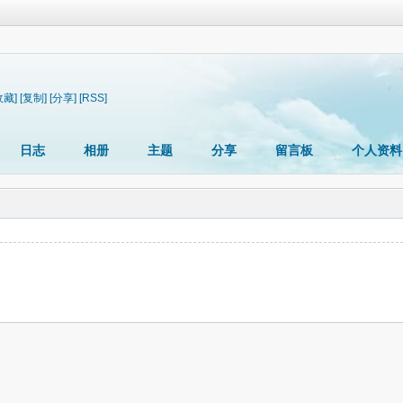
收藏]
[复制]
[分享]
[RSS]
日志
相册
主题
分享
留言板
个人资料