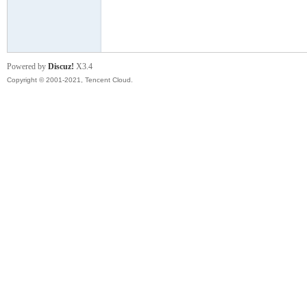
模
Powered by
Discuz!
X3.4
Copyright © 2001-2021, Tencent Cloud.
论
坛