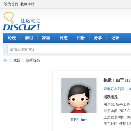
设为首页
收藏本站
论坛
群组
家园
日志
相册
分享
记录
家园
隐私提醒
抱歉！由于 H
数
›
›
查看好友列表
|
活跃概况
用户组:
新手上路
最后访问: 2025-9-2
上次发表时间: 2024-
HFS_lmr
所在时区: 使用