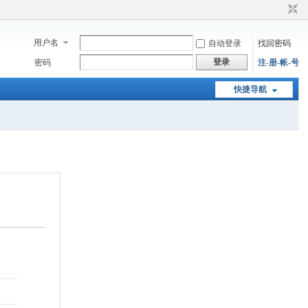
用户名
自动登录
找回密码
登录
密码
注-册-帐-号
快捷导航