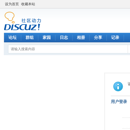
设为首页
收藏本站
论坛
群组
家园
日志
相册
分享
记录
用户登录