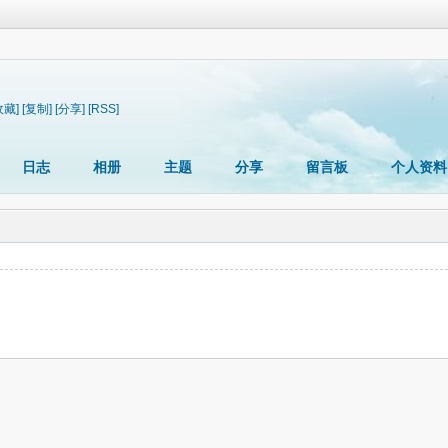
收藏]
[复制]
[分享]
[RSS]
日志
相册
主题
分享
留言板
个人资料