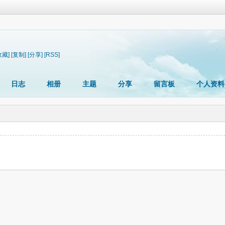
收藏]
[复制]
[分享]
[RSS]
日志
相册
主题
分享
留言板
个人资料