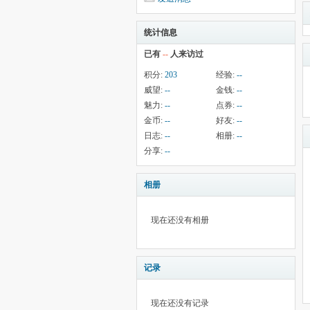
统计信息
已有
--
人来访过
积分:
203
经验:
--
威望:
--
金钱:
--
魅力:
--
点券:
--
金币:
--
好友:
--
日志:
--
相册:
--
分享:
--
相册
现在还没有相册
记录
现在还没有记录