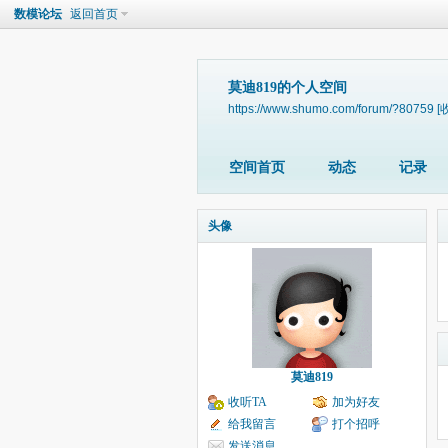
数模论坛
返回首页
莫迪819的个人空间
https://www.shumo.com/forum/?80759
[
空间首页
动态
记录
头像
莫迪819
收听TA
加为好友
给我留言
打个招呼
发送消息