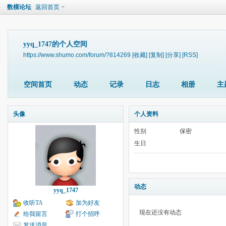
数模论坛
返回首页
yyq_1747的个人空间
https://www.shumo.com/forum/?814269
[收藏]
[复制]
[分享]
[RSS]
空间首页
动态
记录
日志
相册
主
头像
个人资料
性别
保密
生日
动态
yyq_1747
收听TA
加为好友
现在还没有动态
给我留言
打个招呼
发送消息