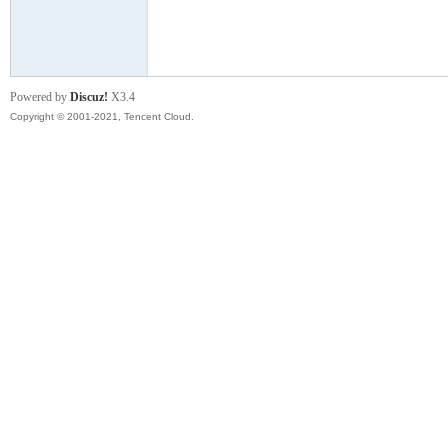
模
Powered by
Discuz!
X3.4
Copyright © 2001-2021, Tencent Cloud.
论
坛