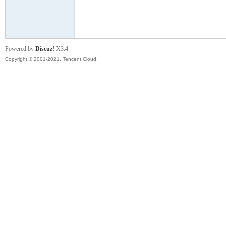
模
Powered by
Discuz!
X3.4
Copyright © 2001-2021, Tencent Cloud.
论
坛