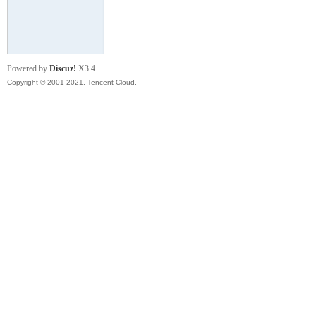
模
Powered by
Discuz!
X3.4
Copyright © 2001-2021, Tencent Cloud.
论
坛