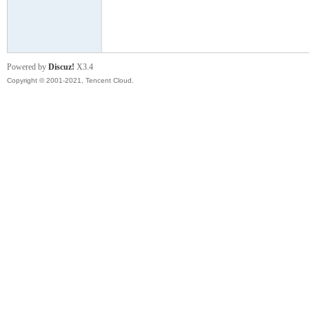
模
Powered by
Discuz!
X3.4
Copyright © 2001-2021, Tencent Cloud.
论
坛