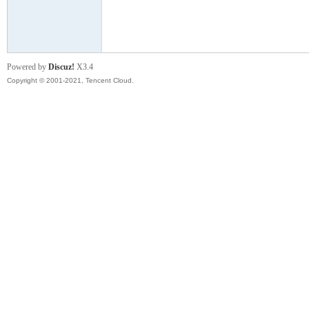
模
Powered by
Discuz!
X3.4
Copyright © 2001-2021, Tencent Cloud.
论
坛