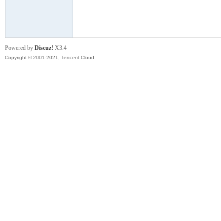
模
Powered by
Discuz!
X3.4
Copyright © 2001-2021, Tencent Cloud.
论
坛