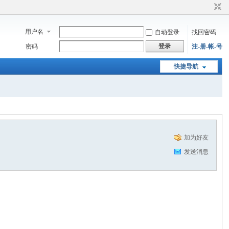
用户名
自动登录
找回密码
登录
密码
注-册-帐-号
快捷导航
加为好友
发送消息