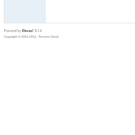
模
Powered by
Discuz!
X3.4
Copyright © 2001-2021, Tencent Cloud.
论
坛