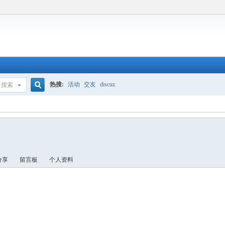
热搜:
活动
交友
discuz
搜索
搜
索
分享
留言板
个人资料