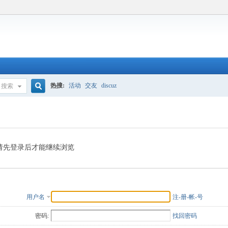
热搜:
活动
交友
discuz
搜索
搜
索
请先登录后才能继续浏览
用户名
注-册-帐-号
密码:
找回密码