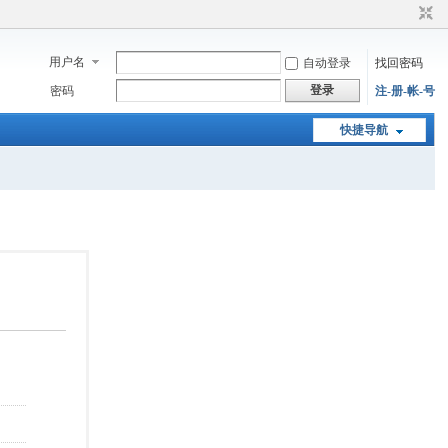
用户名
自动登录
找回密码
登录
密码
注-册-帐-号
快捷导航