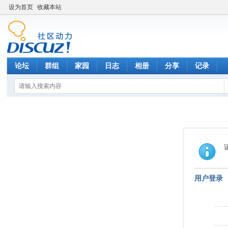
设为首页
收藏本站
论坛
群组
家园
日志
相册
分享
记录
用户登录