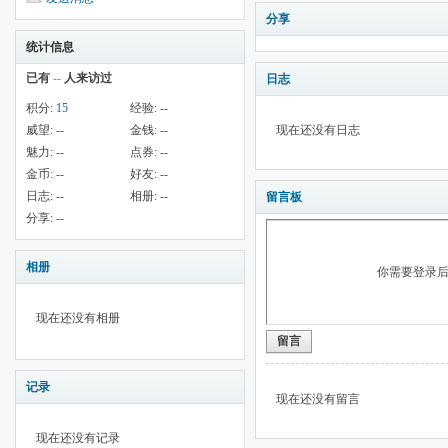
分享
统计信息
已有
--
人来访过
日志
积分:
15
经验:
--
威望:
--
金钱:
--
现在还没有日志
魅力:
--
点券:
--
金币:
--
好友:
--
日志:
--
相册:
--
留言板
分享:
--
相册
你需要登录
现在还没有相册
留言
记录
现在还没有留言
现在还没有记录