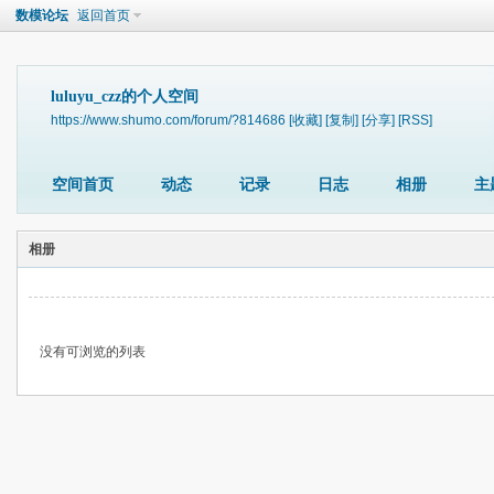
数模论坛
返回首页
luluyu_czz的个人空间
https://www.shumo.com/forum/?814686
[收藏]
[复制]
[分享]
[RSS]
空间首页
动态
记录
日志
相册
主
相册
没有可浏览的列表