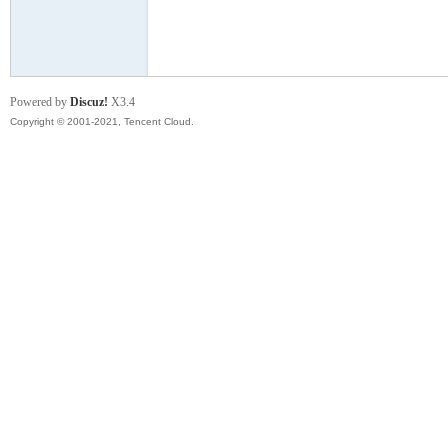
模
Powered by
Discuz!
X3.4
Copyright © 2001-2021, Tencent Cloud.
论
坛