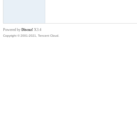
模
Powered by
Discuz!
X3.4
Copyright © 2001-2021, Tencent Cloud.
论
坛