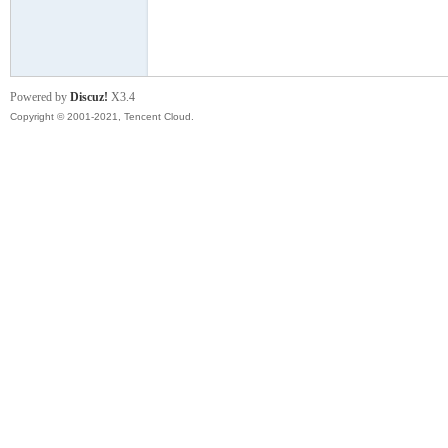
模
Powered by
Discuz!
X3.4
Copyright © 2001-2021, Tencent Cloud.
论
坛