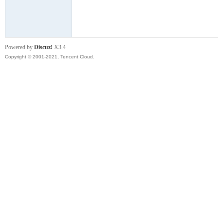
模
Powered by
Discuz!
X3.4
Copyright © 2001-2021, Tencent Cloud.
论
坛